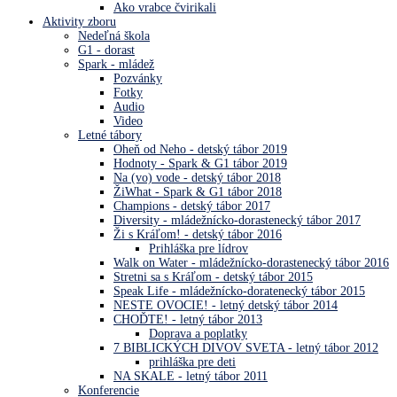
Ako vrabce čvirikali
Aktivity zboru
Nedeľná škola
G1 - dorast
Spark - mládež
Pozvánky
Fotky
Audio
Video
Letné tábory
Oheň od Neho - detský tábor 2019
Hodnoty - Spark & G1 tábor 2019
Na (vo) vode - detský tábor 2018
ŽiWhat - Spark & G1 tábor 2018
Champions - detský tábor 2017
Diversity - mládežnícko-dorastenecký tábor 2017
Ži s Kráľom! - detský tábor 2016
Prihláška pre lídrov
Walk on Water - mládežnícko-dorastenecký tábor 2016
Stretni sa s Kráľom - detský tábor 2015
Speak Life - mládežnícko-doratenecký tábor 2015
NESTE OVOCIE! - letný detský tábor 2014
CHOĎTE! - letný tábor 2013
Doprava a poplatky
7 BIBLICKÝCH DIVOV SVETA - letný tábor 2012
prihláška pre deti
NA SKALE - letný tábor 2011
Konferencie