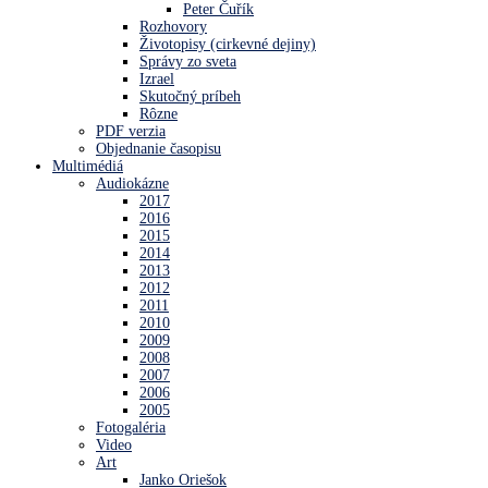
Peter Čuřík
Rozhovory
Životopisy (cirkevné dejiny)
Správy zo sveta
Izrael
Skutočný príbeh
Rôzne
PDF verzia
Objednanie časopisu
Multimédiá
Audiokázne
2017
2016
2015
2014
2013
2012
2011
2010
2009
2008
2007
2006
2005
Fotogaléria
Video
Art
Janko Oriešok