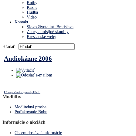
Knihy
Kázne
Hudba
Video
Kontakt
Slovo života int. Bratislava
Zbory a misijné skupiny
Kresťanské weby
Hľadať...
Audiokázne 2006
FaLang traduction system by Faboba
Modlitby
Modlitebná prosba
Poďakovanie Bohu
Informácie o akciách
Chcem dostávať informácie