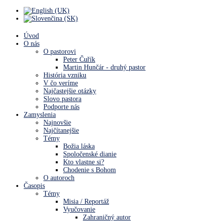
Úvod
O nás
O pastorovi
Peter Čuřík
Martin Hunčár - druhý pastor
História vzniku
V čo veríme
Najčastejšie otázky
Slovo pastora
Podporte nás
Zamyslenia
Najnovšie
Najčítanejšie
Témy
Božia láska
Spoločenské dianie
Kto vlastne si?
Chodenie s Bohom
O autoroch
Časopis
Témy
Misia / Reportáž
Vyučovanie
Zahraničný autor