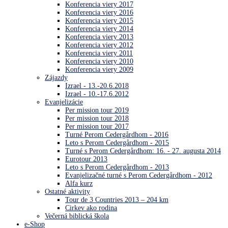
Konferencia viery 2017
Konferencia viery 2016
Konferencia viery 2015
Konferencia viery 2014
Konferencia viery 2013
Konferencia viery 2012
Konferencia viery 2011
Konferencia viery 2010
Konferencia viery 2009
Zájazdy
Izrael - 13.-20.6.2018
Izrael - 10.-17.6.2012
Evanjelizácie
Per mission tour 2019
Per mission tour 2018
Per mission tour 2017
Turné Perom Cedergårdhom - 2016
Leto s Perom Cedergårdhom - 2015
Turné s Perom Cedergårdhom: 16. - 27. augusta 2014
Eurotour 2013
Leto s Perom Cedergårdhom - 2013
Evanjelizačné turné s Perom Cedergårdhom - 2012
Alfa kurz
Ostatné aktivity
Tour de 3 Countries 2013 – 204 km
Cirkev ako rodina
Večerná biblická škola
e-Shop