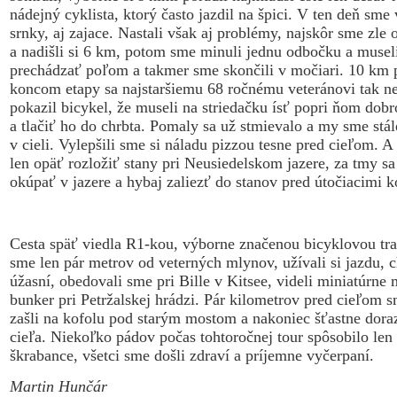
nádejný cyklista, ktorý často jazdil na špici. V ten deň sme 
srnky, aj zajace. Nastali však aj problémy, najskôr sme zle 
a nadišli si 6 km, potom sme minuli jednu odbočku a musel
prechádzať poľom a takmer sme skončili v močiari. 10 km 
koncom etapy sa najstaršiemu 68 ročnému veteránovi tak n
pokazil bicykel, že museli na striedačku ísť popri ňom dobr
a tlačiť ho do chrbta. Pomaly sa už stmievalo a my sme stál
v cieli. Vylepšili sme si náladu pizzou tesne pred cieľom. 
len opäť rozložiť stany pri Neusiedelskom jazere, za tmy sa
okúpať v jazere a hybaj zaliezť do stanov pred útočiacimi 
Cesta späť viedla R1-kou, výborne značenou bicyklovou tras
sme len pár metrov od veterných mlynov, užívali si jazdu, c
úžasní, obedovali sme pri Bille v Kitsee, videli miniatúrne
bunker pri Petržalskej hrádzi. Pár kilometrov pred cieľom s
zašli na kofolu pod starým mostom a nakoniec šťastne doraz
cieľa. Niekoľko pádov počas tohtoročnej tour spôsobilo len
škrabance, všetci sme došli zdraví a príjemne vyčerpaní.
Martin Hunčár