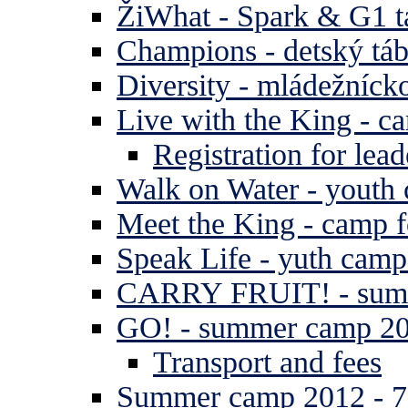
ŽiWhat - Spark & G1 t
Champions - detský tá
Diversity - mládežníck
Live with the King - c
Registration for lead
Walk on Water - youth
Meet the King - camp f
Speak Life - yuth cam
CARRY FRUIT! - summe
GO! - summer camp 2
Transport and fees
Summer camp 2012 - 7 