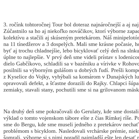
3. ročínk tohtoročnej Tour bol doteraz najnáročnejší a aj naj
Zúčastnilo sa ho aj niekoľko nováčikov, ktorí výborne zapad
kolektívu a stačili aj skúseným pretekárom. Náš minipelotón
na 11 tínedžerov a 3 dospelých. Mali sme krásne počasie, 
byť aj trochu chladnejšie, lebo bicyklovať celý deň na slnku
úplne to najlepšie. V prvý deň sme videli prístav s lodenic
dielo Gabčíkovo, schladili sa v bazéniku a vírivke v Rohov
posilnili sa výborným gulášom u dobrých ľudí. Prešli komp
z Kyselice do Vojky, vyhýbali sa komárom v Dunajských l
opravovali defekt, a šťastne dorazili do Rajky. Chlapci šúpa
zemiaky, stavali stany, pochutili sme si na grilovanom mäsk
Na druhý deň sme pokračovali do Gerulaty, kde sme dostal
výklad o tomto vojenskom tábore ešte z čias Rímkej ríše. P
sme do Bergu, kde sme museli jedného z pretekárov nechať
problémom s bicyklom. Nasledovali vrchárske prémie, niekt
šomrali, výborne si s nimi poradil najmladší ešte len desať 