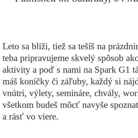
Leto sa blíži, tiež sa tešíš na prázd
teba pripravujeme skvelý spôsob ako
aktivity a poď s nami na Spark G1 tá
máš koníčky či záľuby, každý si nájd
vnútri, výlety, semináre, chvály, wor
všetkom budeš môcť navyše spoznať 
a rásť vo viere.