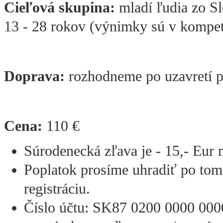
Cieľová skupina:
mladí ľudia zo Slo
13 - 28 rokov (výnimky sú v kompet
Doprava:
rozhodneme po uzavretí p
Cena:
110 €
Súrodenecká zľava je - 15,- Eur 
Poplatok prosíme uhradiť po to
registráciu.
Číslo účtu: SK87 0200 0000 0000