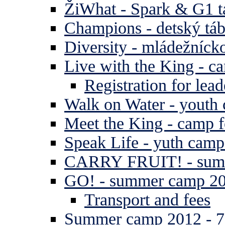
ŽiWhat - Spark & G1 t
Champions - detský tá
Diversity - mládežníck
Live with the King - c
Registration for lead
Walk on Water - youth
Meet the King - camp f
Speak Life - yuth cam
CARRY FRUIT! - summe
GO! - summer camp 2
Transport and fees
Summer camp 2012 - 7 