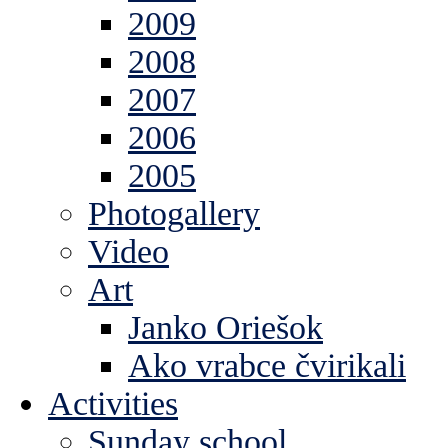
2009
2008
2007
2006
2005
Photogallery
Video
Art
Janko Oriešok
Ako vrabce čvirikali
Activities
Sunday school