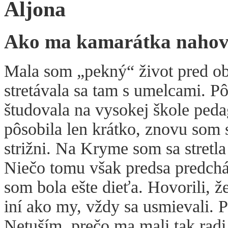
Aljona
Ako ma kamarátka nahovo
Mala som „pekný“ život pred obr
stretávala sa tam s umelcami. 
študovala na vysokej škole peda
pôsobila len krátko, znovu som s
strižni. Na Kryme som sa stretl
Niečo tomu však predsa predchá
som bola ešte dieťa. Hovorili, ž
iní ako my, vždy sa usmievali. Po
Netuším, prečo ma mali tak radi,