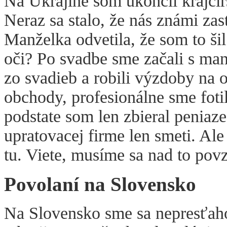
Na Ukrajine som ukončil krajčír
Neraz sa stalo, že nás známi zast
Manželka odvetila, že som to šil 
oči? Po svadbe sme začali s man
zo svadieb a robili výzdoby na o
obchody, profesionálne sme foti
podstate som len zbieral peniaz
upratovacej firme len smeti. Ale
tu. Viete, musíme sa nad to povzn
Povolaní na Slovensko
Na Slovensko sme sa nepresťaho