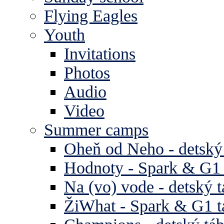
Flying Eagles
Youth
Invitations
Photos
Audio
Video
Summer camps
Oheň od Neho - detský
Hodnoty - Spark & G1 
Na (vo) vode - detský 
ŽiWhat - Spark & G1 t