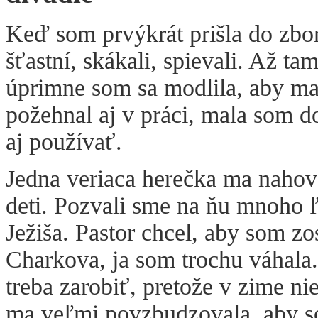
Keď som prvýkrát prišla do zboru
šťastní, skákali, spievali. Až t
úprimne som sa modlila, aby m
požehnal aj v práci, mala som d
aj používať.
Jedna veriaca herečka ma nahovo
deti. Pozvali sme na ňu mnoho ľ
Ježiša. Pastor chcel, aby som zo
Charkova, ja som trochu váhala. 
treba zarobiť, pretože v zime nie
ma veľmi povzbudzovala, aby s