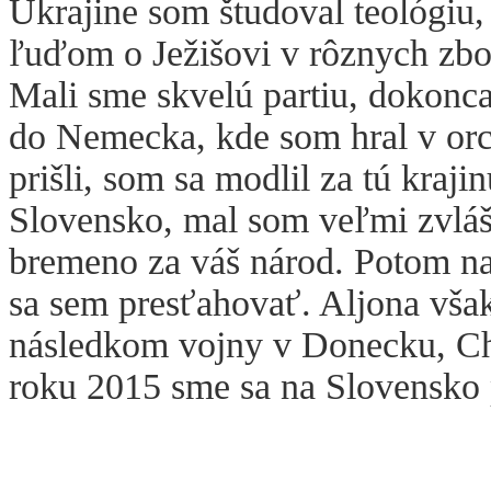
Ukrajine som študoval teológiu,
ľuďom o Ježišovi v rôznych zbor
Mali sme skvelú partiu, dokonca
do Nemecka, kde som hral v orc
prišli, som sa modlil za tú kraj
Slovensko, mal som veľmi zvláš
bremeno za váš národ. Potom nas
sa sem presťahovať. Aljona však
následkom vojny v Donecku, Ch
roku 2015 sme sa na Slovensko 