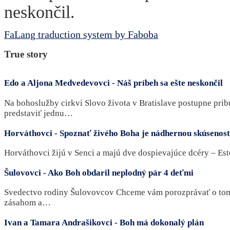
neskončil.
FaLang traduction system by Faboba
True
story
Edo a Aljona Medvedevovci - Náš príbeh sa ešte neskončil
Na bohoslužby cirkvi Slovo života v Bratislave postupne pri
predstaviť jednu…
Horváthovci - Spoznať živého Boha je nádhernou skúsenos
Horváthovci žijú v Senci a majú dve dospievajúce dcéry – Es
Šulovovci - Ako Boh obdaril neplodný pár 4 deťmi
Svedectvo rodiny Šulovovcov Chceme vám porozprávať o tom,
zásahom a…
Ivan a Tamara Andrašikovci - Boh má dokonalý plán