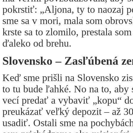
pokrstiť: „Aljona, ty to naozaj p
sme sa v mori, mala som obrovs
krste sa to zlomilo, prestala so
ďaleko od brehu.
Slovensko – Zasľúbená z
Keď sme prišli na Slovensko zist
to tu bude ľahké. No na to, aby
vecí predať a vybaviť „kopu“ d
preukázať veľký depozit – až 30
usadiť. Ostali sme na pochybách