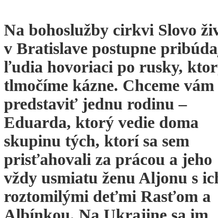
Na bohoslužby cirkvi Slovo ži
v Bratislave postupne pribúda
ľudia hovoriaci po rusky, kto
tlmočíme kázne. Chceme vám
predstaviť jednu rodinu –
Eduarda, ktorý vedie doma
skupinu tých, ktorí sa sem
prisťahovali za prácou a jeho
vždy usmiatu ženu Aljonu s ic
roztomilými deťmi Rasťom a
Albínkou. Na Ukrajine sa im