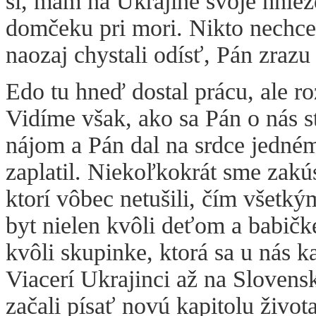
si, mám na Ukrajine svoje hnie
domčeku pri mori. Nikto nechce
naozaj chystali odísť, Pán zrazu
Edo tu hneď dostal prácu, ale r
Vidíme však, ako sa Pán o nás s
nájom a Pán dal na srdce jedném
zaplatil. Niekoľkokrát sme zakúsi
ktorí vôbec netušili, čím všetk
byt nielen kvôli deťom a babičke
kvôli skupinke, ktorá sa u nás 
Viacerí Ukrajinci až na Slovensku
začali písať novú kapitolu života