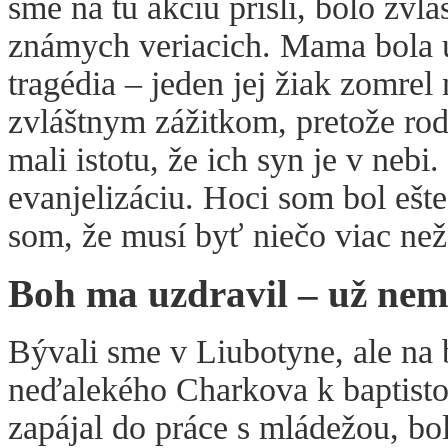
sme na tú akciu prišli, bolo zvl
známych veriacich. Mama bola uči
tragédia – jeden jej žiak zomrel
zvláštnym zážitkom, pretože rod
mali istotu, že ich syn je v nebi.
evanjelizáciu. Hoci som bol ešt
som, že musí byť niečo viac než
Boh ma uzdravil – už ne
Bývali sme v Liubotyne, ale na
neďalekého Charkova k baptisto
zapájal do práce s mládežou, bo