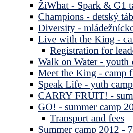
ŽiWhat - Spark & G1 t
Champions - detský tá
Diversity - mládežníck
Live with the King - c
Registration for lead
Walk on Water - youth
Meet the King - camp f
Speak Life - yuth cam
CARRY FRUIT! - summe
GO! - summer camp 2
Transport and fees
Summer camp 2012 - 7 