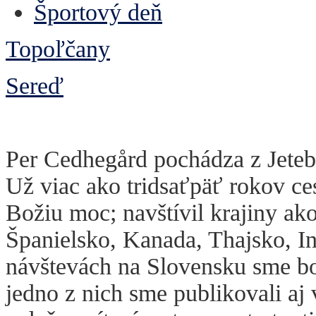
Športový deň
Topoľčany
Sereď
Per Cedhegård pochádza z Jeteb
Už viac ako tridsaťpäť rokov ce
Božiu moc; navštívil krajiny ak
Španielsko, Kanada, Thajsko, I
návštevách na Slovensku sme b
jedno z nich sme publikovali aj