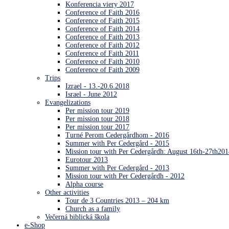
Konferencia viery 2017
Conference of Faith 2016
Conference of Faith 2015
Conference of Faith 2014
Conference of Faith 2013
Conference of Faith 2012
Conference of Faith 2011
Conference of Faith 2010
Conference of Faith 2009
Trips
Izrael - 13.-20.6.2018
Israel - June 2012
Evangelizations
Per mission tour 2019
Per mission tour 2018
Per mission tour 2017
Turné Perom Cedergårdhom - 2016
Summer with Per Cedergård - 2015
Mission tour with Per Cedergårdh: August 16th-27th201
Eurotour 2013
Summer with Per Cedergård - 2013
Mission tour with Per Cedergårdh - 2012
Alpha course
Other activities
Tour de 3 Countries 2013 – 204 km
Church as a family
Večerná biblická škola
e-Shop