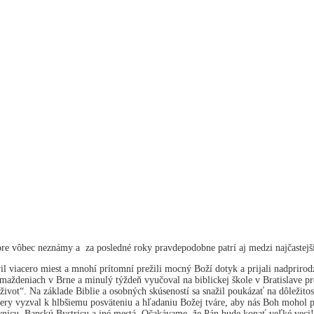
ore vôbec neznámy a za posledné roky pravdepodobne patrí aj medzi najčastejš
l viacero miest a mnohí prítomní prežili mocný Boží dotyk a prijali nadpriro
deniach v Brne a minulý týždeň vyučoval na biblickej škole v Bratislave pre
život“. Na základe Biblie a osobných skúseností sa snažil poukázať na dôležit
ry vyzval k hlbšiemu posväteniu a hľadaniu Božej tváre, aby nás Boh mohol pou
avnicu, Banskú Bystricu a iné mestá. Očakávame, že Pán bude konať veľké veci!