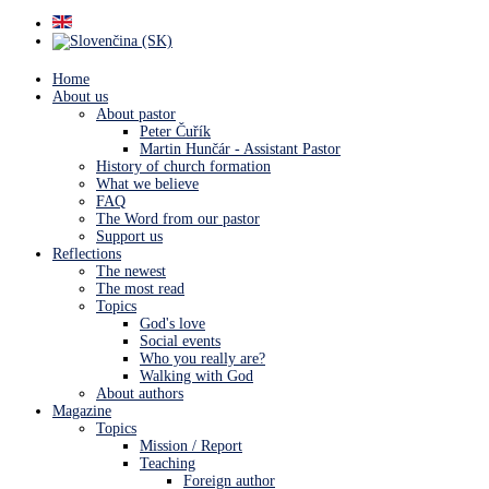
Home
About us
About pastor
Peter Čuřík
Martin Hunčár - Assistant Pastor
History of church formation
What we believe
FAQ
The Word from our pastor
Support us
Reflections
The newest
The most read
Topics
God's love
Social events
Who you really are?
Walking with God
About authors
Magazine
Topics
Mission / Report
Teaching
Foreign author