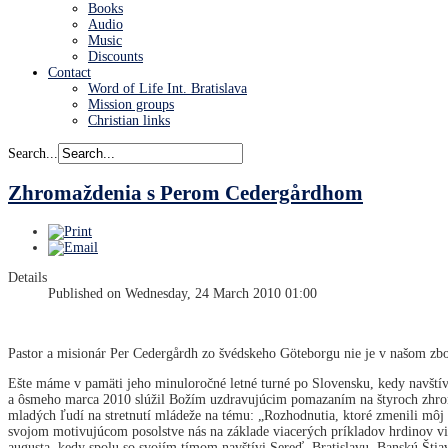
Books
Audio
Music
Discounts
Contact
Word of Life Int. Bratislava
Mission groups
Christian links
Search...
Zhromaždenia s Perom Cedergårdhom
Details
Published on Wednesday, 24 March 2010 01:00
Pastor a misionár Per Cedergårdh zo švédskeho Göteborgu nie je v našom zb
Ešte máme v pamäti jeho minuloročné letné turné po Slovensku, kedy navštívi
a ôsmeho marca 2010 slúžil Božím uzdravujúcim pomazaním na štyroch zhromaž
mladých ľudí na stretnutí mládeže na tému: „Rozhodnutia, ktoré zmenili môj 
svojom motivujúcom posolstve nás na základe viacerých príkladov hrdinov vie
augusta, kedy spolu so svojím tímom navštívi Sereď, Bratislavu, Banskú Šti