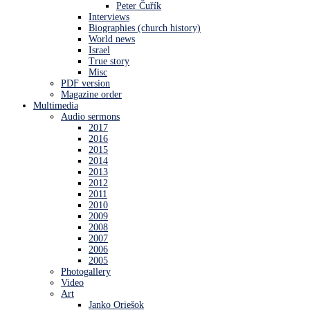
Peter Čuřík
Interviews
Biographies (church history)
World news
Israel
True story
Misc
PDF version
Magazine order
Multimedia
Audio sermons
2017
2016
2015
2014
2013
2012
2011
2010
2009
2008
2007
2006
2005
Photogallery
Video
Art
Janko Oriešok