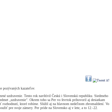
ie pozývaných kazateľov.
dzené uzdravenie. Tento rok navštívil Českú i Slovenskú republiku. Siedmeho
dmet „uzdravenie“. Okrem toho sa Per vo štvrtok prihovoril aj desiatkam
osť rozhodnutí, ktoré robíme. Slúžil aj na hlavnom nedeľnom zhromaždení. Vo
žiť pre svoje zámery. Per príde na Slovensko aj v lete, a to 12.-22.