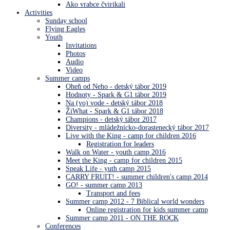
Ako vrabce čvirikali
Activities
Sunday school
Flying Eagles
Youth
Invitations
Photos
Audio
Video
Summer camps
Oheň od Neho - detský tábor 2019
Hodnoty - Spark & G1 tábor 2019
Na (vo) vode - detský tábor 2018
ŽiWhat - Spark & G1 tábor 2018
Champions - detský tábor 2017
Diversity - mládežnícko-dorastenecký tábor 2017
Live with the King - camp for children 2016
Registration for leaders
Walk on Water - youth camp 2016
Meet the King - camp for children 2015
Speak Life - yuth camp 2015
CARRY FRUIT! - summer children's camp 2014
GO! - summer camp 2013
Transport and fees
Summer camp 2012 - 7 Biblical world wonders
Online registration for kids summer camp
Summer camp 2011 - ON THE ROCK
Conferences