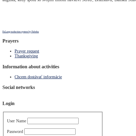
FaLang traduction system by Faboba
Prayers
Prayer request
Thanksgiving
Information about activities
Chcem dostávať informácie
Social networks
Login
User Name
Password