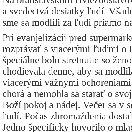
a svedectvá desiatky ľudí. Všad
sme sa modlili za ľudí priamo na
Pri evanjelizácii pred supermar
rozprávať s viacerými ľuďmi o
špeciálne bolo stretnutie so žen
chodievala denne, aby sa modlil
viacerými vážnymi ochoreniami a
chorá a nemohla sa starať o svoj
Boží pokoj a nádej. Večer sa v 
ľudí. Počas zhromaždenia dostal 
Jedno špecificky hovorilo o mla