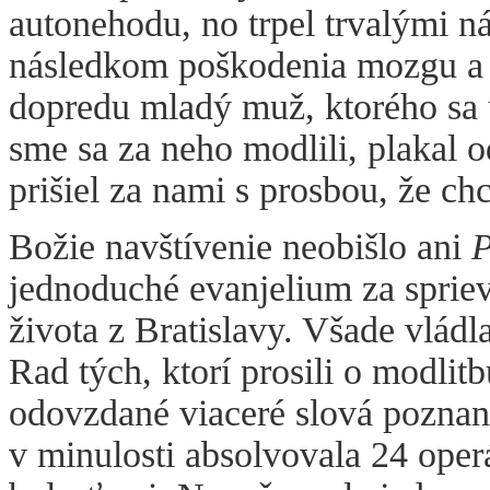
autonehodu, no trpel trvalými n
následkom poškodenia mozgu a d
dopredu mladý muž, ktorého sa
sme sa za neho modlili, plakal 
prišiel za nami s prosbou, že ch
Božie navštívenie neobišlo ani
P
jednoduché evanjelium za sprie
života z Bratislavy. Všade vlád
Rad tých, ktorí prosili o modlit
odovzdané viaceré slová poznania
v minulosti absolvovala 24 operá