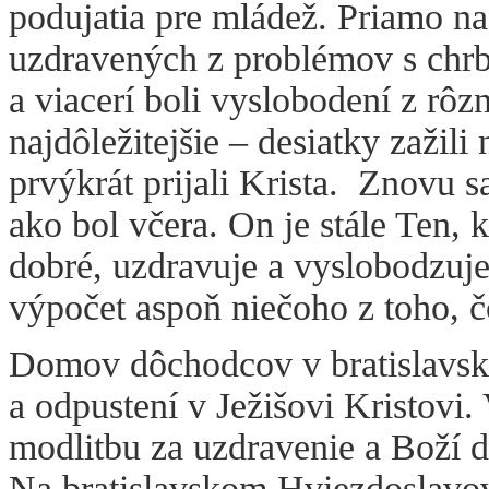
podujatia pre mládež. Priamo na 
uzdravených z problémov s chrb
a viacerí boli vyslobodení z rôz
najdôležitejšie – desiatky zažil
prvýkrát prijali Krista. Znovu sa
ako bol včera. On je stále Ten, k
dobré, uzdravuje a vyslobodzuje
výpočet aspoň niečoho z toho, čo
Domov dôchodcov v bratislavs
a odpustení v Ježišovi Kristovi.
modlitbu za uzdravenie a Boží 
Na bratislavskom Hviezdoslavo