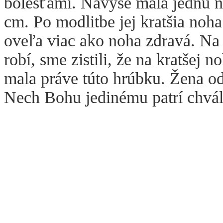
bolesťami. Navyše mala jednu no
cm. Po modlitbe jej kratšia noha
oveľa viac ako noha zdravá. Na d
robí, sme zistili, že na kratšej 
mala práve túto hrúbku. Žena od
Nech Bohu jedinému patrí chvál