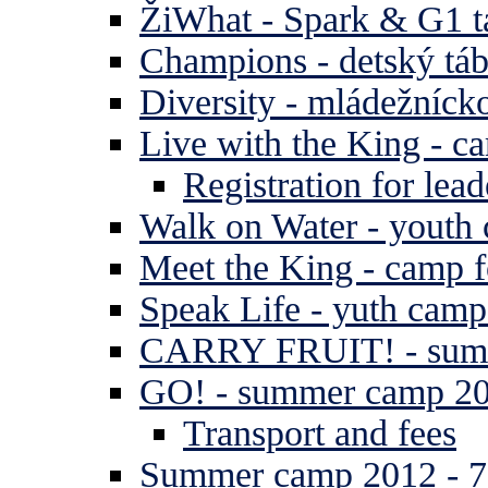
ŽiWhat - Spark & G1 t
Champions - detský tá
Diversity - mládežníck
Live with the King - c
Registration for lead
Walk on Water - youth
Meet the King - camp f
Speak Life - yuth cam
CARRY FRUIT! - summe
GO! - summer camp 2
Transport and fees
Summer camp 2012 - 7 