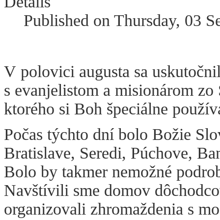
Details
Published on Thursday, 03 S
V polovici augusta sa uskutočn
s evanjelistom a misionárom z
ktorého si Boh špeciálne používa
Počas týchto dní bolo Božie Sl
Bratislave, Seredi, Púchove, Ban
Bolo by takmer nemožné podrobn
Navštívili sme domov dôchodcov,
organizovali zhromaždenia s mo