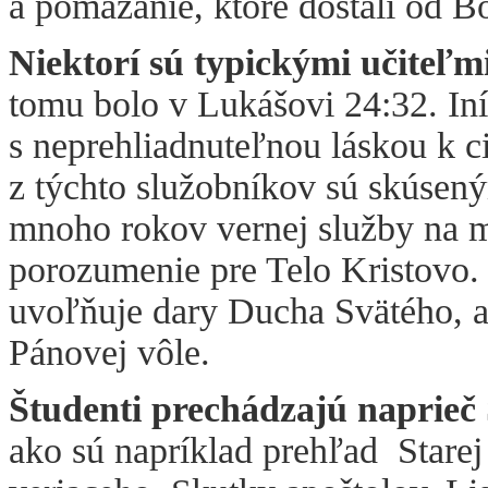
a pomazanie, ktoré dostali od B
Niektorí sú typickými učiteľm
tomu bolo v Lukášovi 24:32. Iní
s neprehliadnuteľnou láskou k ci
z týchto služobníkov sú skúsený
mnoho rokov vernej služby na m
porozumenie pre Telo Kristovo. 
uvoľňuje dary Ducha Svätého, a
Pánovej vôle.
Študenti prechádzajú naprie
ako sú napríklad prehľad Starej