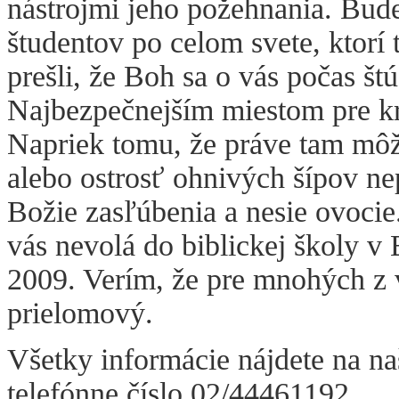
nástrojmi jeho požehnania. Bude
študentov po celom svete, ktorí
prešli, že Boh sa o vás počas št
Najbezpečnejším miestom pre kre
Napriek tomu, že práve tam môž
alebo ostrosť ohnivých šípov nep
Božie zasľúbenia a nesie ovocie.
vás nevolá do biblickej školy v
2009. Verím, že pre mnohých z 
prielomový.
Všetky informácie nájdete na na
telefónne číslo 02/44461192.