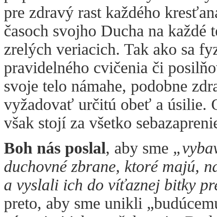
pre zdravý rast každého kresťa
časoch svojho Ducha na každé t
zrelých veriacich. Tak ako sa fy
pravidelného cvičenia či posilň
svoje telo námahe, podobne zdr
vyžadovať určitú obeť a úsilie.
však stojí za všetko sebazapreni
Boh nás poslal
, aby sme
„vybav
duchovné zbrane, ktoré majú, nau
a vyslali ich do víťaznej bitky p
preto, aby sme unikli „budúcemu 