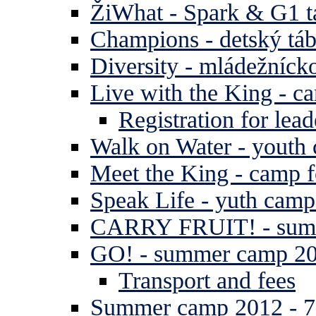
ŽiWhat - Spark & G1 t
Champions - detský tá
Diversity - mládežníck
Live with the King - c
Registration for lead
Walk on Water - youth
Meet the King - camp f
Speak Life - yuth cam
CARRY FRUIT! - summe
GO! - summer camp 2
Transport and fees
Summer camp 2012 - 7 