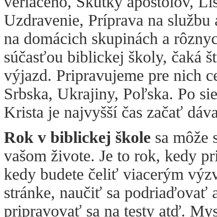
veriaceho, Skutky apoštolov, Li
Uzdravenie, Príprava na službu 
na domácich skupinách a rôznych
súčasťou biblickej školy, čaká š
výjazd. Pripravujeme pre nich 
Srbska, Ukrajiny, Poľska. Po si
Krista je najvyšší čas začať dávať
Rok v biblickej škole
sa môže s
vašom živote. Je to rok, kedy pr
kedy budete čeliť viacerým výz
stránke, naučiť sa podriaďovať a
pripravovať sa na testy atď. Mys