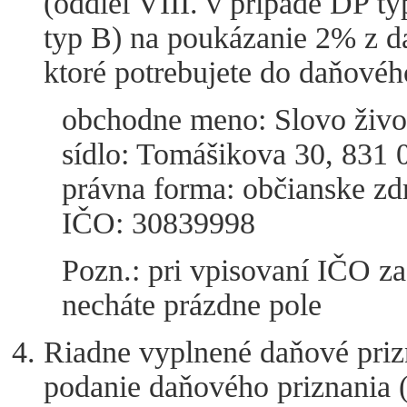
(oddiel VIII. v prípade DP ty
typ B) na poukázanie 2% z da
ktoré potrebujete do daňovéh
obchodne meno: Slovo života
sídlo: Tomášikova 30, 831 0
právna forma: občianske zd
IČO: 30839998
Pozn.: pri vpisovaní IČO za 
necháte prázdne pole
Riadne vyplnené daňové prizn
podanie daňového priznania 