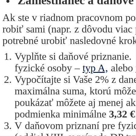
Zamestnanec a daňové p
Ak ste v riadnom pracovnom pom
robiť sami (napr. z dôvodu via
potrebné urobiť nasledovné kro
Vyplňte si daňové priznanie.
fyzické osoby –
typ A,
alebo
Vypočítajte si Vaše 2% z dane
maximálna suma, ktorú môžet
poukázať môžete aj menej ak
podmienka minimálne
3,32 €
V daňovom priznaní pre fyzi