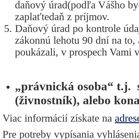
daňový úrad(podľa Vášho byd
zaplaťtedaň z príjmov.
Daňový úrad po kontrole úda
zákonnú lehotu 90 dní na to, 
poukázali, v prospech Vami v
„právnická osoba“ t.j.
(živnostník), alebo konat
Viac informácií získate na
adres
Pre potreby vypísania vyhlásen