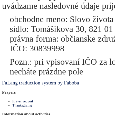
uvádzame nasledovné údaje prí
obchodne meno: Slovo života I
sídlo: Tomášikova 30, 821 01 
právna forma: občianske zdru
IČO: 30839998
Pozn.: pri vpisovaní IČO za lo
necháte prázdne pole
FaLang traduction system by Faboba
Prayers
Prayer request
Thanksgiving
Information about activities