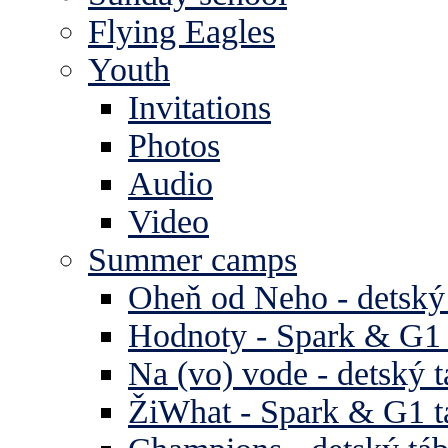
Flying Eagles
Youth
Invitations
Photos
Audio
Video
Summer camps
Oheň od Neho - detský
Hodnoty - Spark & G1 
Na (vo) vode - detský 
ŽiWhat - Spark & G1 t