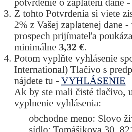
potvrdenie o zaplatení dane 
Z tohto Potvrdenia si viete z
2% z Vašej zaplatenej dane -
prospech prijímateľa poukáz
minimálne
3,32 €
.
Potom vyplňte vyhlásenie spo
International) Tlačivo s pre
nájdete tu -
VYHLÁSENIE
Ak by ste mali čisté tlačivo
vyplnenie vyhlásenia:
obchodne meno: Slovo živ
sídlo: Tomášikova 30, 82