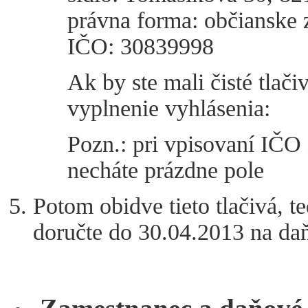
právna forma: občianske 
IČO: 30839998
Ak by ste mali čisté tlač
vyplnenie vyhlásenia:
Pozn.: pri vpisovaní IČO 
necháte prázdne pole
Potom obidve tieto tlačivá, t
doručte do 30.04.2013 na da