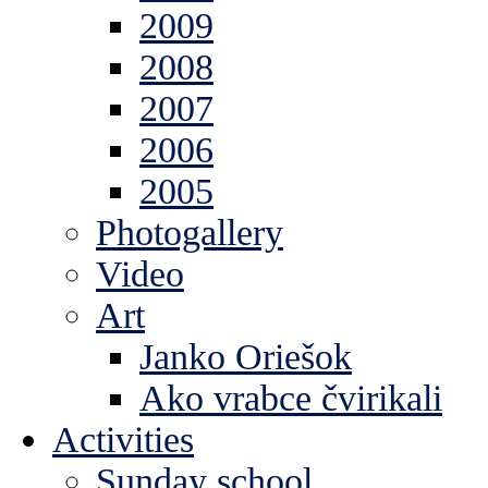
2009
2008
2007
2006
2005
Photogallery
Video
Art
Janko Oriešok
Ako vrabce čvirikali
Activities
Sunday school