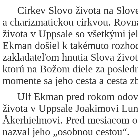
Cirkev Slovo života na Slov
a charizmatickou cirkvou. Rovn
života v Uppsale so všetkými je
Ekman došiel k takémuto rozhod
zakladateľom hnutia Slova živo
ktorú na Božom diele za posled
momente sa jeho cesta a cesta z
Ulf Ekman pred rokom odovz
života v Uppsale Joakimovi Lunq
Åkerhielmovi. Pred mesiacom od
nazval jeho „osobnou cestou“.