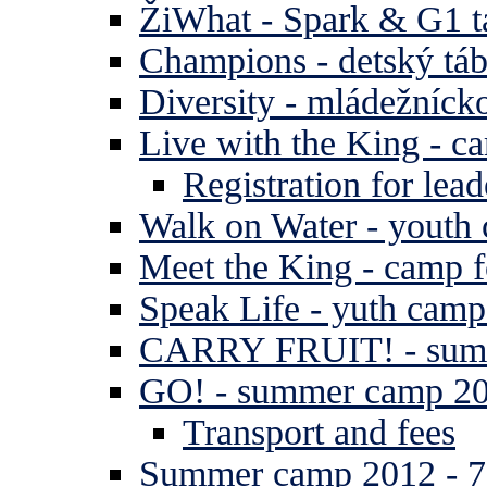
ŽiWhat - Spark & G1 t
Champions - detský tá
Diversity - mládežníck
Live with the King - c
Registration for lead
Walk on Water - youth
Meet the King - camp f
Speak Life - yuth cam
CARRY FRUIT! - summe
GO! - summer camp 2
Transport and fees
Summer camp 2012 - 7 