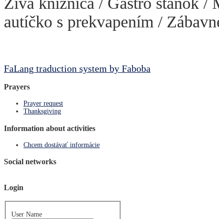
Živá knižnica / Gastro stánok /
autíčko s prekvapením / Zábavné
FaLang traduction system by Faboba
Prayers
Prayer request
Thanksgiving
Information about activities
Chcem dostávať informácie
Social networks
Login
User Name