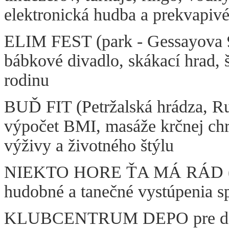
elektronická hudba a prekvapivé
ELIM FEST (park - Gessayova 9
bábkové divadlo, skákací hrad, š
rodinu
BUĎ FIT (Petržalská hrádza, Ru
výpočet BMI, masáže krčnej chrb
výživy a životného štýlu
NIEKTO HORE ŤA MÁ RÁD (Amfi
hudobné a tanečné vystúpenia s
KLUBCENTRUM DEPO pre dorast