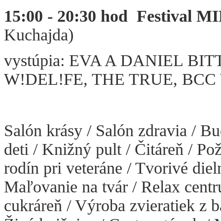
15:00 - 20:30 hod
Festival
Kuchajda)
vystúpia: EVA A DANIEL B
W!DEL!FE, THE TRUE, BC
Salón krásy / Salón zdravia / Bu
deti / Knižný pult / Čitáreň / P
rodín pri veteráne / Tvorivé diel
Maľovanie na tvár / Relax cent
cukráreň / Výroba zvieratiek z 