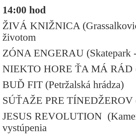
14:00 hod
ŽIVÁ KNIŽNICA (Grassalkovich
životom
ZÓNA ENGERAU (Skatepark - 
NIEKTO HORE ŤA MÁ RÁD (Amfi
BUĎ FIT (Petržalská hrádza)
SÚŤAŽE PRE TÍNEDŽEROV (Kni
JESUS REVOLUTION (Kamenné 
vystúpenia