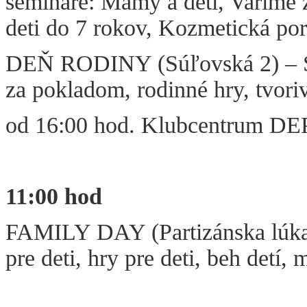
semináre: Mamy a deti, Varíme z
deti do 7 rokov, Kozmetická po
DEŇ RODINY (Súľovská 2) – Ská
za pokladom, rodinné hry, tvoriv
od 16:00 hod. Klubcentrum DEP
11:00 hod
FAMILY DAY (Partizánska lúka) 
pre deti, hry pre deti, beh detí,