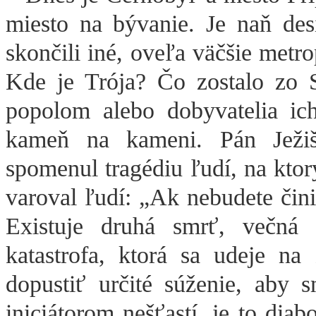
miesto na bývanie. Je naň des
skončili iné, oveľa väčšie metr
Kde je Trója? Čo zostalo zo 
popolom alebo dobyvatelia ich
kameň na kameni. Pán Ježiš
spomenul tragédiu ľudí, na ktor
varoval ľudí: „Ak nebudete čini
Existuje druhá smrť, večná
katastrofa, ktorá sa udeje 
dopustiť určité súženie, aby 
iniciátorom nešťastí, je to diab