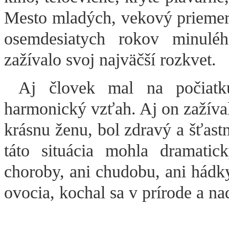
Mesto mladých, vekový priemer 
osemdesiatych rokov minulého
zažívalo svoj najväčší rozkvet.
Aj človek mal na počiatk
harmonický vzťah. Aj on zažíval 
krásnu ženu, bol zdravý a šťast
táto situácia mohla dramati
choroby, ani chudobu, ani hádk
ovocia, kochal sa v prírode a n