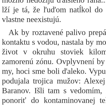
lží je tá, že ľuďom natĺkol do 
vlastne neexistujú.
Ak by roztavené palivo prepá
kontaktu s vodou, nastala by mo
život v okruhu stoviek kil
zamorenú zónu. Ovplyvnení by s
my, hoci sme boli ďaleko. Vypus
podujala trojica mužov: Alexe
Baranov. Išli tam s vedomím, 
ponoriť do kontaminovanej te