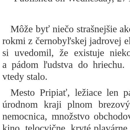
Môže byť niečo strašnejšie ako
rokmi z černobyľskej jadrovej el
si uvedomil, že existuje niek
a pádom ľudstva do hriechu.
vtedy stalo.
Mesto Pripiať, ležiace len p
úrodnom kraji plnom brezový
nemocnica, množstvo obchodov, 
kino, telocvične, kryté plavárne,