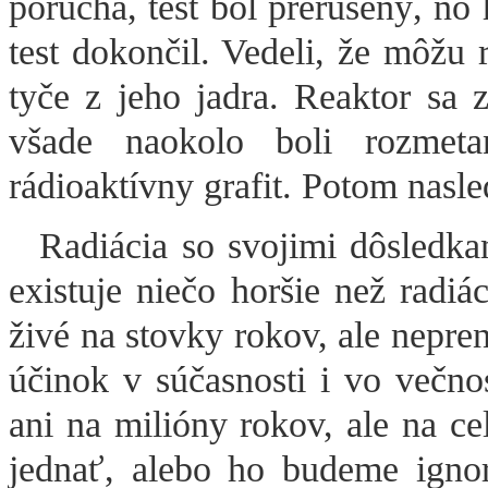
porucha, test bol prerušený, no 
test dokončil. Vedeli, že môžu 
tyče z jeho jadra. Reaktor sa 
všade naokolo boli rozmeta
rádioaktívny grafit. Potom nasl
Radiácia so svojimi dôsledka
existuje niečo horšie než radiá
živé na stovky rokov, ale nepre
účinok v súčasnosti i vo večnos
ani na milióny rokov, ale na c
jednať, alebo ho budeme igno