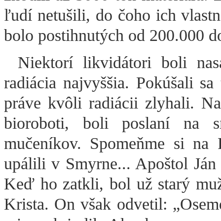
ľudí netušili, do čoho ich vlast
bolo postihnutých od 200.000 d
Niektorí likvidátori boli na
radiácia najvyššia. Pokúšali sa 
práve kvôli radiácii zlyhali. N
bioroboti, boli poslaní na 
mučeníkov. Spomeňme si na P
upálili v Smyrne... Apoštol Ján
Keď ho zatkli, bol už starý mu
Krista. On však odvetil: „Osem