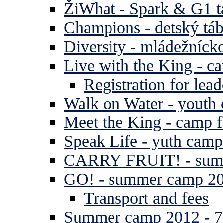
ŽiWhat - Spark & G1 t
Champions - detský tá
Diversity - mládežníck
Live with the King - c
Registration for lead
Walk on Water - youth
Meet the King - camp f
Speak Life - yuth cam
CARRY FRUIT! - summe
GO! - summer camp 2
Transport and fees
Summer camp 2012 - 7 