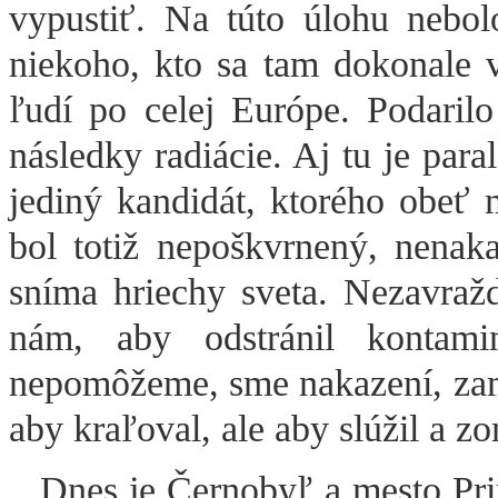
vypustiť. Na túto úlohu nebol
niekoho, kto sa tam dokonale 
ľudí po celej Európe. Podaril
následky radiácie. Aj tu je par
jediný kandidát, ktorého obeť 
bol totiž nepoškvrnený, nenak
sníma hriechy sveta. Nezavražd
nám, aby odstránil kontami
nepomôžeme, sme nakazení, zamor
aby kraľoval, ale aby slúžil a zo
Dnes je Černobyľ a mesto Pri