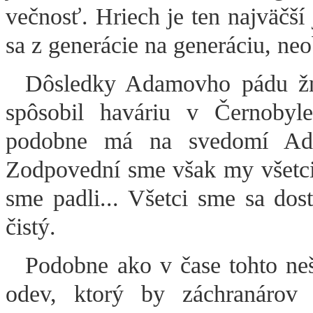
večnosť. Hriech je ten najväčší
sa z generácie na generáciu, neo
Dôsledky Adamovho pádu žn
spôsobil haváriu v Černobyl
podobne má na svedomí Ada
Zodpovední sme však my všetci,
sme padli... Všetci sme sa dost
čistý.
Podobne ako v čase tohto neš
odev, ktorý by záchranárov a