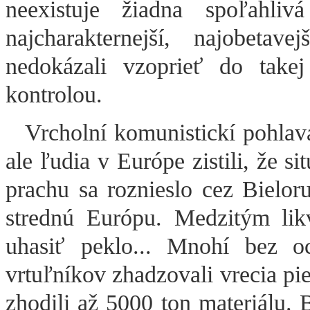
neexistuje žiadna spoľahli
najcharakternejší, najobeta
nedokázali vzoprieť do tak
kontrolou.
Vrcholní komunistickí pohlavár
ale ľudia v Európe zistili, že s
prachu sa roznieslo cez Bielo
strednú Európu. Medzitým likvi
uhasiť peklo... Mnohí bez o
vrtuľníkov zhadzovali vrecia pi
zhodili až 5000 ton materiálu. 