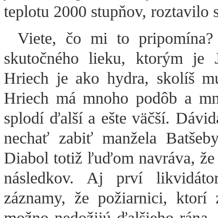
teplotu 2000 stupňov, roztavilo 
Viete, čo mi to pripomína? 
skutočného lieku, ktorým je 
Hriech je ako hydra, skolíš m
Hriech má mnoho podôb a mnoh
splodí ďalší a ešte väčší. Dávi
nechať zabiť manžela Batšeby.
Diabol totiž ľuďom navráva, že 
následkov. Aj prví likvidáto
záznamy, že požiarnici, ktorí 
možno nedožijú ďalšieho rána..