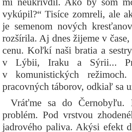
mi neukrivdil. Ako by som mo
vykúpil?“ Tisíce zomreli, ale 
je semenom nových kresťanov.
rozšírila. Aj dnes žijeme v čase,
cenu. Koľkí naši bratia a sest
v Lýbii, Iraku a Sýrii... P
v komunistických režimoch
pracovných táborov, odkiaľ sa už
Vráťme sa do Černobyľu. M
problém. Pod vrstvou zhodenéh
jadrového paliva. Akýsi efekt d