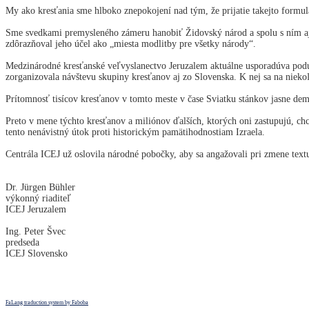
My ako kresťania sme hlboko znepokojení nad tým, že prijatie takejto form
Sme svedkami premysleného zámeru hanobiť Židovský národ a spolu s ním aj d
zdôrazňoval jeho účel ako „miesta modlitby pre všetky národy“.
Medzinárodné kresťanské veľvyslanectvo Jeruzalem aktuálne usporadúva poduj
zorganizovala návštevu skupiny kresťanov aj zo Slovenska. K nej sa na niek
Prítomnosť tisícov kresťanov v tomto meste v čase Sviatku stánkov jasne de
Preto v mene týchto kresťanov a miliónov ďalších, ktorých oni zastupujú, ch
tento nenávistný útok proti historickým pamätihodnostiam Izraela.
Centrála ICEJ už oslovila národné pobočky, aby sa angažovali pri zmene te
Dr. Jürgen Bühler
výkonný riadi
ICEJ Jeruza
Ing. Peter Švec
predseda
ICEJ Slovensko
FaLang traduction system by Faboba