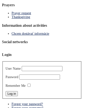
Prayers
Prayer request
Thanksgiving
Information about activities
Chcem dostávať informácie
Social networks
Login
User Name
Password
Remember Me
Forgot your password?
Forgot your username?