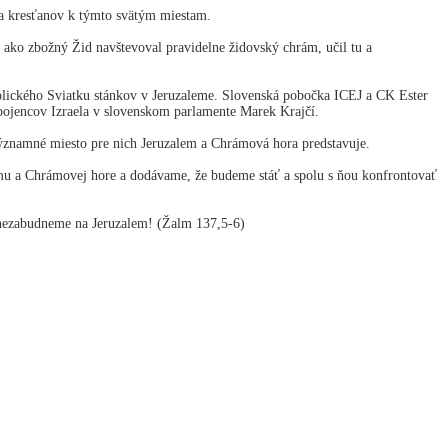
 a kresťanov k týmto svätým miestam.
 ako zbožný Žid navštevoval pravidelne židovský chrám, učil tu a
iblického Sviatku stánkov v Jeruzaleme. Slovenská pobočka ICEJ a CK Ester
spojencov Izraela v slovenskom parlamente Marek Krajčí.
významné miesto pre nich Jeruzalem a Chrámová hora predstavuje.
lemu a Chrámovej hore a dodávame, že budeme stáť a spolu s ňou konfrontovať
y nezabudneme na Jeruzalem! (Žalm 137,5-6)