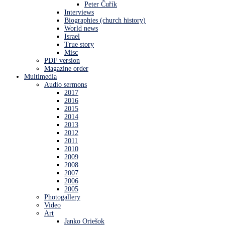
Peter Čuřík
Interviews
Biographies (church history)
World news
Israel
True story
Misc
PDF version
Magazine order
Multimedia
Audio sermons
2017
2016
2015
2014
2013
2012
2011
2010
2009
2008
2007
2006
2005
Photogallery
Video
Art
Janko Oriešok