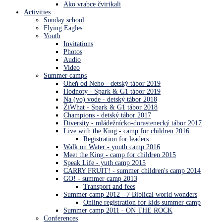
Ako vrabce čvirikali
Activities
Sunday school
Flying Eagles
Youth
Invitations
Photos
Audio
Video
Summer camps
Oheň od Neho - detský tábor 2019
Hodnoty - Spark & G1 tábor 2019
Na (vo) vode - detský tábor 2018
ŽiWhat - Spark & G1 tábor 2018
Champions - detský tábor 2017
Diversity - mládežnícko-dorastenecký tábor 2017
Live with the King - camp for children 2016
Registration for leaders
Walk on Water - youth camp 2016
Meet the King - camp for children 2015
Speak Life - yuth camp 2015
CARRY FRUIT! - summer children's camp 2014
GO! - summer camp 2013
Transport and fees
Summer camp 2012 - 7 Biblical world wonders
Online registration for kids summer camp
Summer camp 2011 - ON THE ROCK
Conferences