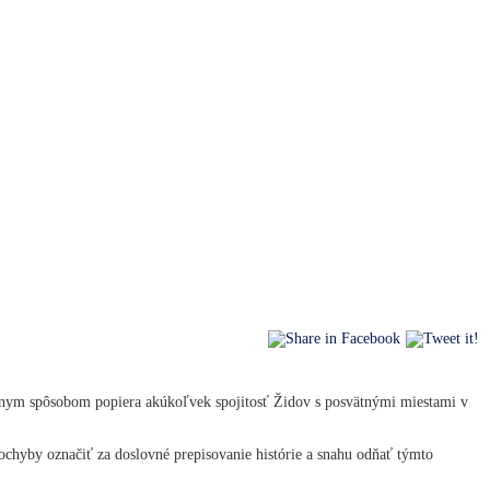
znym spôsobom popiera akúkoľvek spojitosť Židov s posvätnými miestami v
chyby označiť za doslovné prepisovanie histórie a snahu odňať týmto