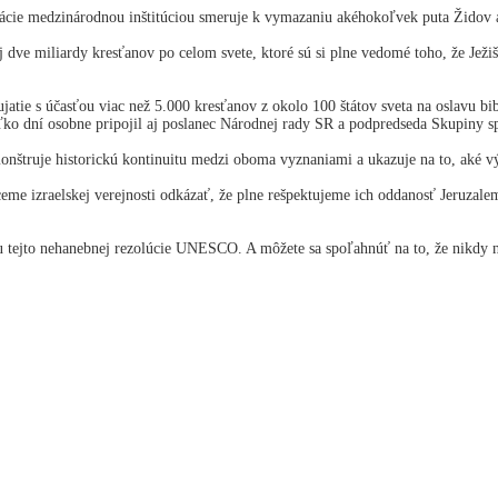
ulácie medzinárodnou inštitúciou smeruje k vymazaniu akéhokoľvek puta Židov
ve miliardy kresťanov po celom svete, ktoré sú si plne vedomé toho, že Ježiš
atie s účasťou viac než 5.000 kresťanov z okolo 100 štátov sveta na oslavu b
oľko dní osobne pripojil aj poslanec Národnej rady SR a podpredseda Skupiny 
monštruje historickú kontinuitu medzi oboma vyznaniami a ukazuje na to, aké 
ceme izraelskej verejnosti odkázať, že plne rešpektujeme ich oddanosť Jeruza
xtu tejto nehanebnej rezolúcie UNESCO. A môžete sa spoľahnúť na to, že nikd
teľ
lem