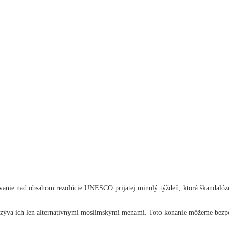
ovanie nad obsahom rezolúcie UNESCO prijatej minulý týždeň, ktorá škandaló
nazýva ich len alternatívnymi moslimskými menami. Toto konanie môžeme bezpo