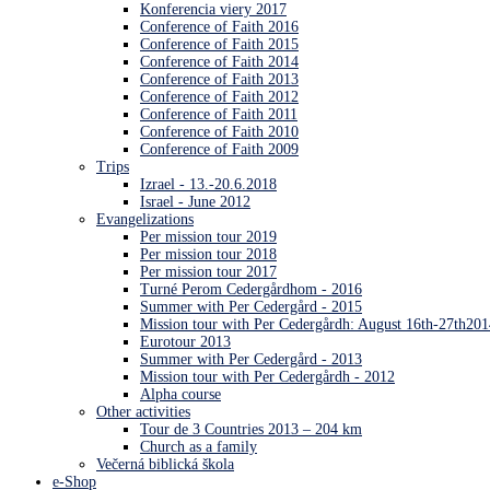
Konferencia viery 2017
Conference of Faith 2016
Conference of Faith 2015
Conference of Faith 2014
Conference of Faith 2013
Conference of Faith 2012
Conference of Faith 2011
Conference of Faith 2010
Conference of Faith 2009
Trips
Izrael - 13.-20.6.2018
Israel - June 2012
Evangelizations
Per mission tour 2019
Per mission tour 2018
Per mission tour 2017
Turné Perom Cedergårdhom - 2016
Summer with Per Cedergård - 2015
Mission tour with Per Cedergårdh: August 16th-27th201
Eurotour 2013
Summer with Per Cedergård - 2013
Mission tour with Per Cedergårdh - 2012
Alpha course
Other activities
Tour de 3 Countries 2013 – 204 km
Church as a family
Večerná biblická škola
e-Shop