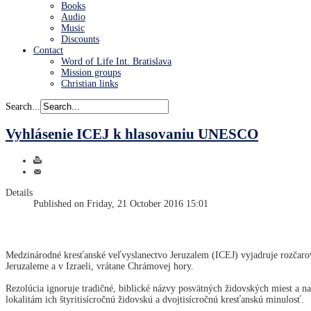
Books
Audio
Music
Discounts
Contact
Word of Life Int. Bratislava
Mission groups
Christian links
Search...
Vyhlásenie ICEJ k hlasovaniu UNESCO
Details
Published on Friday, 21 October 2016 15:01
Medzinárodné kresťanské veľvyslanectvo Jeruzalem (ICEJ) vyjadruje rozčar
Jeruzaleme a v Izraeli, vrátane Chrámovej hory.
Rezolúcia ignoruje tradičné, biblické názvy posvätných židovských miest a 
lokalitám ich štyritisícročnú židovskú a dvojtisícročnú kresťanskú minulosť.