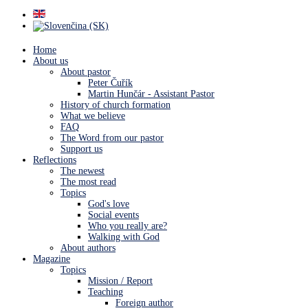
Home
About us
About pastor
Peter Čuřík
Martin Hunčár - Assistant Pastor
History of church formation
What we believe
FAQ
The Word from our pastor
Support us
Reflections
The newest
The most read
Topics
God's love
Social events
Who you really are?
Walking with God
About authors
Magazine
Topics
Mission / Report
Teaching
Foreign author