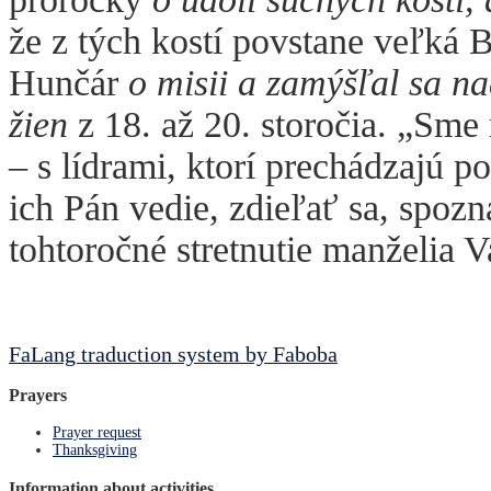
že z tých kostí povstane veľká 
Hunčár
o misii a zamýšľal sa n
žien
z 18. až 20. storočia. „Sme 
– s lídrami, ktorí prechádzajú 
ich Pán vedie, zdieľať sa, spozna
tohtoročné stretnutie manželia V
FaLang traduction system by Faboba
Prayers
Prayer request
Thanksgiving
Information about activities