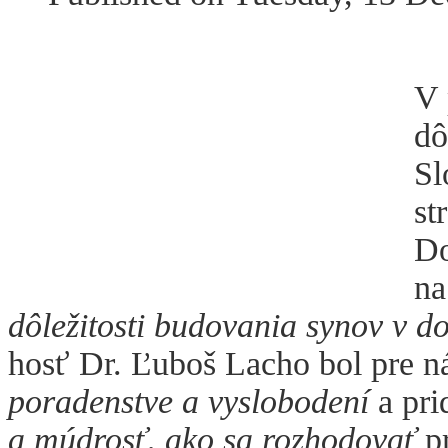
V 
dô
Sl
st
Do
na
dôležitosti budovania synov v d
hosť Dr. Ľuboš Lacho bol pre 
poradenstve a vyslobodení
a pri
a múdrosť, ako sa rozhodovať
pr