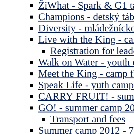
ŽiWhat - Spark & G1 t
Champions - detský tá
Diversity - mládežníck
Live with the King - c
Registration for lead
Walk on Water - youth
Meet the King - camp f
Speak Life - yuth cam
CARRY FRUIT! - summe
GO! - summer camp 2
Transport and fees
Summer camp 2012 - 7 