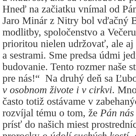
Hneď na začiatku vnímal od Pán
Jaro Minár z Nitry bol vďačný B
modlitby, spoločenstvo a Večer
prioritou nielen udržovať, ale a
a sestrami. Sme predsa údmi jed
budovanie. Tento rozmer naše str
pre nás!“
Na druhý deň sa Ľubo
v osobnom živote i v cirkvi
. Mno
často totiž ostávame v zabehaný
rozvíjal tému o tom, že
Pán nás 
prísť do našich miest
prostrední
prorocky
o
údolí suchých kostí
,